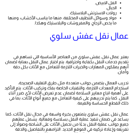
الفل الابيض.
الحبال.
رولات الاسترتش البلاستيك.
مواد وسوائل التنظيف المختلفة، منها ما يناسب الأخشاب، ومنها
ما يخص الزجاج، والمفروشات والبلاستيك وهكذا.
عمال نقل عفش سلوي
يعتبر عمال نقل عفش سلوي من العناصر الأساسية التي تساهم في
تقديم خدمات النقل بكفاءة واحترافية. يتم اختيار عمال النقل بعناية لضمان
أنهم يمتلكون المهارات والخبرات اللازمة للتعامل مع الأثاث بكل دقة
وأمان.
نقل عفش النهضه
تدريب العمال يتضمن جوانب متعددة مثل طرق التغليف الصحيحة،
استخدام المعدات اللازمة، والتقنيات الخاصة بفك وتركيب الأثاث. يتم التأكيد
على أهمية اتباع معايير السلامة لضمان عدم تعرض الأثاث لأي ضرر أثناء
النقل. كما يتم تدريبهم على كيفية التعامل مع جميع أنواع الأثاث، بما في
ذلك القطع الحساسة والقيمة.
نقل عفش الفروانية
عمال نقل عفش سلوي يتمتعون بخبرة واسعة في مجال نقل الأثاث، كما
يساعد في ضمان تنفيذ عملية النقل بسلاسة وفعالية. يشمل عملهم
جميع جوانب عملية النقل بدءًا من تحميل الأثاث على الشاحنة وصولاً إلى
تفريغه وإعادة تركيبه في الموقع الجديد. التزامهم بالتفاصيل والدقة