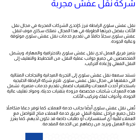
شركة نقل عفش مجربة
نقل عفش سلوي الرابطة تبرز كإحدى الشركات المجربة في مجال نقل
الأثاث بفضل خبرتها الطويلة في هذا المجال. تمتلك سكاي موف لنقل
عفش سلوى سجلًا حافلًا في تقديم خدمات نقل عفش سلوى موثوقة
وعالية الجودة.
نقل عفش صباح الاحمد
يتميز فريق العمل لدى نقل عفش سلوى بالاحترافية والمهارة، ويشمل
المتخصصين في جميع جوانب عملية النقل، من التخطيط والتغليف إلى
النقل الفعلي وإعادة التركيب.
تستند سمعة نقل عفش سلوى إلى التجربة الميدانية والنجاحات المتتالية
التي حققتها في مجال نقل عفش سلوى. تلتزم شركة الرابطة الخليجيه
باستخدام أحدث المعدات والتقنيات لضمان تقديم خدمات متميزة. تشمل
هذه المعدات شاحنات مخصصة مزودة بتقنيات حديثة، ومواد تغليف عالية
الجودة، وأدوات لفك وتركيب الأثاث.
تُعنى نقل عفش سلوى أيضًا بجانب خدمة العملاء، كما توفر دعمًا متكاملاً
خلال جميع مراحل عملية النقل. فريق خدمة العملاء متاح للتواصل مع
العملاء لتلبية أي استفسارات أو طلبات خاصة قد تكون لديهم، كما يعزز
تجربة العميل ويزيد من رضاهم عن الخدمة المقدمة.
نقل عفش الاحمدي