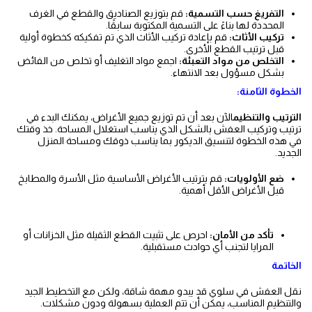
التفريغ حسب التسمية:
قم بتوزيع الصناديق والقطع في الغرف
المحددة لها بناءً على التسمية المكتوبة سابقًا.
تركيب الأثاث:
قم بإعادة تركيب الأثاث الذي تم تفكيكه كخطوة أولية
قبل ترتيب القطع الأخرى.
التخلص من مواد التعبئة:
اجمع مواد التغليف أو تخلص من الفائض
بشكل مسؤول بعد الانتهاء.
الخطوة الثامنة:
الترتيب والتنظيم
الآن بعد أن تم توزيع جميع الأغراض، يمكنك البدء في
ترتيب وتركيب العفش بالشكل الذي يناسب استغلال المساحة. خذ وقتك
في هذه الخطوة لتنسيق الديكور بما يناسب ذوقك ومساحة المنزل
الجديد.
ضع الأولويات:
قم بترتيب الأغراض الأساسية مثل الأسرة والمطابخ
قبل الأغراض الأقل أهمية.
تأكد من الأمان:
احرص على تثبيت القطع الثقيلة مثل الخزانات أو
المرايا لتجنب أي حوادث مستقبلية.
الخاتمة
نقل العفش في سلوي قد يبدو مهمة شاقة، ولكن مع التخطيط الجيد
والتنظيم المناسب، يمكن أن تتم العملية بسهولة ودون مشكلات.