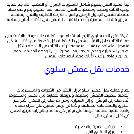
تبدأ عملية النقل بتقييم شامل لمحتويات المنزل أو المكتب، كما يتم تحديد
نوعية الأثاث وحجمه ومتطلبات النقل الخاصة. بعد التقييم، يتم وضع خطة
مفصلة تشمل الجدول الزمني والمواد اللازمة للتغليف والنقل. يستخدم
الفريق شاحنات مجهزة بأحدث التقنيات لضمان نقل الأثاث بأمان وسلامة.
نقل عفش الرميثية
شركة نقل اثاث سلوي تلتزم باستخدام مواد تغليف ذات جودة عالية لضمان
حماية الأثاث خلال النقل. يشمل ذلك تغليف كل قطعة من الأثاث بشكل
منفصل واستخدام تقنيات متقدمة لترتيب الأثاث في الشاحنة بشكل
يضمن استقراره وعدم تحركه. بعد الوصول إلى الوجهة الجديدة، يقوم
الفريق بإعادة تركيب الأثاث وفقًا لاحتياجات العميل.
خدمات نقل عفش سلوي
تحتاج عملية نقل عفش سلوي إلى الكثير من الأدوات والمستلزمات
الخاصة بتنظيف العفش وتغليفه وتربيطه لحمايته من الكسر والسقوط
أثناء نقله إلى الونش أو إلى السيارة، ومن ثم نقله إلى المكان الآخر عبر
الطرق والمسافات المختلفة، ولأننا لن نرغم العميل على شراء معدة
واحدة لتنفيذ مهامنا، حرصنا على توفير كل ما قد يحتاج إليه فريق العمل
في
نقل عفش
، مثل:
الكراتين الكبيرة والصغيرة.
الورق المقوى البني.