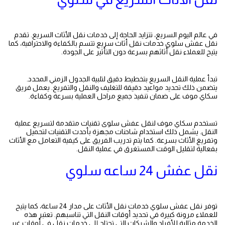
في عالم اليوم السريع، تتزايد الحاجة إلى خدمات نقل الأثاث السريع. تقدم
نقل عفش سلوي خدمات نقل أثاث سريع تتسم بالكفاءة والاحترافية، كما
يتيح للعملاء نقل أثاثهم بسرعة دون التأثير على الجودة.
نقل
عفشالسالمية
تبدأ عملية النقل السريع بتخطيط دقيق لتلبية الجدول الزمني المحدد.
يتضمن ذلك تحديد مواعيد دقيقة للتغليف والنقل والتفريغ. يعمل فريق
سكاي موف على ضمان تنفيذ جميع مراحل العملية بسرعة وكفاءة.
نقل
عفش الكويت
تستخدم سكاي موف لنقل عفش سلوى تقنيات متقدمة لتسريع عملية
النقل. يشمل ذلك استخدام شاحنات مجهزة بأحدث التقنيات لتحميل
وتفريغ الأثاث بسرعة. كما يتم تدريب الفريق على كيفية التعامل مع الأثاث
بفعالية لتقليل الوقت المستغرق في عملية النقل.
نقل عفش
نقل عفش 24 ساعه سلوي
توفر نقل عفش سلوي خدمات نقل الأثاث على مدار 24 ساعة، كما يتيح
للعملاء مرونة كبيرة في تحديد أوقات النقل التي تناسبهم. تعتبر هذه
الخدمة مثالية للأفراد والشركات التي تحتاج إلى خدمات نقل في أوقات غير