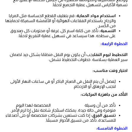
تسمية الأكياس لتسهيل عملية التجميع لاحقًا.
استخدام مواد الحماية:
قم بتغليف القطع الحساسة مثل المرايا
والزجاج باستخدام الفقاعات الهوائية أو الأقمشة السميكة لحمايتها
من الكسر.
التسمية:
تأكد من كتابة اسم كل غرفة أو محتويات كل صندوق
على سطحه. هذا سيساعد في تسهيل عملية التفريغ لاحقًا.
الخطوة الرابعة:
التخطيط ليوم النقل
يجب أن يكون يوم النقل منظمًا بشكل جيد لضمان
سير العملية بسلاسة. خطوات التخطيط تشمل:
اختيار وقت مناسب:
يُفضل أن يتم النقل في الصباح الباكر أو في ساعات النهار الأولى
لتجنب الإرهاق أو الازدحام.
التأكد من جاهزية المركبات:
تأكد من أن وسيلة
نقل عفش الرابطة
المخصصة لهذا اليوم
متوفرة وفي حالة جيدة. يمكنك استئجار شاحنة نقل إذا لزم الأمر.
تنسيق الفِرق:
إذا كنت تستعين بشركات متخصصة أو حتى أصدقاء
للمساعدة، تأكد من تنسيق الأدوار مسبقًا.
الخطوة الخامسة: