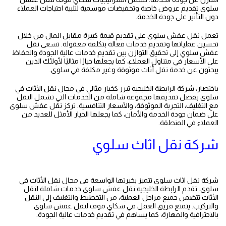
سلوى تقديم عروض خاصة وتخفيضات موسمية لتلبية احتياجات العملاء
دون التأثير على جودة الخدمة.
نقل عفش الفحيحيل
تعمل نقل عفش سلوى على تقديم قيمة كبيرة مقابل المال من خلال
تحسين عملياتها وتقديم خدمات فعالة بتكلفة معقولة. تسعى نقل
عفش سلوي إلى تحقيق التوازن بين تقديم خدمات عالية الجودة والحفاظ
على الأسعار في متناول العملاء، كما يجعلها خيارًا مثاليًا لأولئك الذين
يبحثون عن خدمة نقل أثاث موثوقة وغير مكلفة في سلوى.
باختصار، شركة الرابطة الخليجيه تبرز كخيار مثالي في مجال نقل الأثاث في
سلوى بفضل تقديمها مجموعة شاملة من الخدمات التي تشمل النقل
مع التغليف، التجربة الموثوقة، والأسعار التنافسية. تركز نقل عفش سلوى
على ضمان جودة الخدمة والأمان، كما يجعلها الخيار الأمثل للعديد من
العملاء في المنطقة.
نقل عفش الكويت
شركة نقل اثاث سلوي
شركة نقل اثاث سلوي تتميز بخبرتها الواسعة في مجال نقل الأثاث في
سلوى. تقدم الرابطة الخليجيه نقل عفش سلوى خدمات شاملة لنقل
الأثاث تتضمن جميع مراحل العملية، من التخطيط والتغليف إلى النقل
والتركيب. يتمتع فريق العمل في سكاي موف لنقل عفش سلوى
بالاحترافية والمهارة، كما يساهم في تقديم خدمات عالية الجودة.