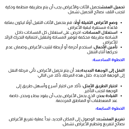
تحميل العفش
تحميل الأثاث والأغراض يجب أن يتم بطريقة منظمة وذكية
لتجنب التلف. نصائح التحميل تشمل:
وضع الأغراض الثقيلة أولاً:
قم بتحميل الأثاث الثقيل أولاً ليكون بمثابة
قاعدة مستقرة لبقية الأغراض.
استغلال المساحات:
احرص على استغلال كل المساحات داخل
الشاحنة بطريقة محكمة لتوفير المساحة ولتقليل احتمالية التحرك الزائد
للأغراض.
تأمين الأحمال:
استخدم أحزمة أو أربطة لتثبيت الأغراض وضمان عدم
تحركها أثناء التنقل.
الخطوة السادسة:
النقل إلى الوجهة الجديدة
بعد أن يتم تحميل الأغراض، تأتي مرحلة النقل
إلى الوجهة الجديدة. خلال هذه المرحلة، تأكد من التالي:
اختيار الطريق الأمثل:
تأكد من اختيار أسرع وأسهل طريق إلى
الوجهة لتجنب التأخير.
القيادة بحذر:
الذي يحمل الأغراض يجب أن يقود ببطء وبحذر، خاصة
عند المنعطفات أو المناطق المزدحمة.
الخطوة السابعة:
تفريغ العفش
بعد الوصول إلى المكان الجديد، تبدأ عملية تفريغ الأغراض.
نصائح لتفريغ وتنظيم الأغراض تشمل: