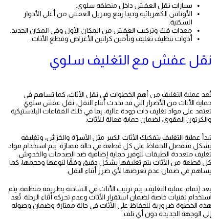
سيارات نقل العفش داخل منطقه سلوي.
الأوناش الكهربائية ودينا رفع وتنزيل العفش من أعلى الأدوار
السكنية.
معدات فك وتركيب العفش من المكان الأول وفي المكان الجديد.
أدوات تنظيف تغليف وتأمين كراتين الأغراض وقطع الأثاث.
نقل عفش مع التغليف سلوي
تُعد عملية التغليف من أهم الخطوات في نقل الأثاث، كما تساهم في
حماية الأثاث من الأضرار التي قد تحدث أثناء النقل. نقل عفش سلوي
تعتمد على مواد تغليف ذات جودة عالية، بما في ذلك الفقاعات البلاستيكية
والكرتون المقوى، لضمان حماية فعالة للأثاث.
نقل عفش بيان
تبدأ عملية التغليف بتفكيك الأثاث الكبير مثل الأسرّة والخزائن، وتغليفه
بشكل منفصل للحفاظ على كل قطعة في حالة ممتازة. يتم استخدام مواد
تغليف متعددة الطبقات لتوفير حماية إضافية ضد الصدمات والخدوش.
كل قطعة من الأثاث يتم تغليفها بشكل دقيق وفقًا لنوعها وحجمها، كما
يساهم في ضمان عدم تعرضها لأي ضرر أثناء النقل.
نقل عفش الكويت
بعد إتمام عملية التغليف، يتم ترتيب الأثاث في الشاحنة بطريقة منظمة. يتم
استخدام تقنيات خاصة لضمان استقرار الأثاث وعدم تحركه أثناء الرحلة. تُعد
هذه الخطوة ضرورية للحفاظ على الأثاث في حالة ممتازة وضمان وصوله
إلى الوجهة الجديدة دون أي تلف.
نقل عفش المنطقه العاشرة