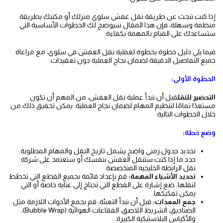
إذا كنت تبحث عن طريقة نقل عفش سلوي منزلك أو مكتبك بطريقة
منظمة وسهلة، فإن هذا المقال سيوضح لك الخطوات الأساسية التي
ستساعدك على القيام بالمهمة بكفاءة.
فيما يلي دليل خطوة بخطوة لعملية نقل العفش في سلوي، مع مراعاة
جميع التفاصيل الدقيقة لضمان نجاح العملية دون تعقيدات:
الخطوة الأولى:
التحضير للنقل
قبل أن تبدأ عملية نقل العفش، من المهم أن تكون
مستعدًا تمامًا لتنظيم المهام لضمان نجاح العملية. يمكن تحقيق ذلك من
خلال الخطوات التالية:
وضع خطة:
تحديد جدول زمني واضح يشمل تاريخ النقل والمهام المطلوبة.
حدد ما إذا كنت ستنقل العفش بنفسك أو ستعتمد على شركة
نقل الرابطة الخليجيه المتخصصة.
تحديد الأشياء المهمة:
قم بإعداد قائمة بجميع القطع التي تخطط
لنقلها. ضع إشارة على القطع التي تحتاج إلى عناية خاصة أو التي
يمكن تفكيكها.
جمع المعدات:
قبل أن تبدأ التعبئة، قم بجمع الأدوات اللازمة مثل
الصناديق، الشريط اللاصق، الفقاعات الهوائية (Bubble Wrap)،
والأكياس البلاستيكية الكبيرة.