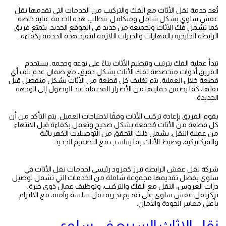
تُعد خدمة نقل الأثاث مع الفك والتركيب من الخدمات التي تقدمها نقل
عفش سلوي بشكل شامل ومتكامل. تتطلب هذه الخدمة عناية خاصة
كما تشمل فك الأثاث وتجميعه من جديد في الموقع الجديد. يتمتع فريق
الرابطة الخليجيه بالمهارات والخبرات اللازمة لتنفيذ هذه الخدمة بكفاءة.
نقل عفش خيران
تبدأ عملية الفك بترتيب وتنظيم الأثاث بناءً على نوعه وحجمه. يستخدم
الفريق أدوات متخصصة لفك الأثاث بشكل دقيق، مع ضمان عدم تلف أي
قطعة خلال العملية. يتم تغليف كل قطعة من الأثاث بشكل منفصل قبل
نقلها، كما يضمن حمايتها من الأضرار المحتملة.عند الوصول إلى الوجهة
الجديدة.
نقل عفش المسايل
يقوم الفريق بإعادة تركيب الأثاث وفقًا لاحتياجات العميل. يتم التأكد من أن
كل قطعة من الأثاث مُجمعة بشكل صحيح وتعمل بكفاءة قبل الانتهاء
من عملية النقل. يشمل ذلك التحقق من التوصيلات الكهربائية
والميكانيكية، وضبط الأثاث بما يتناسب مع التصميم الجديد.
نقل عفش
حولي
شركة نقل عفش الرابطة تبرز كمزود رئيسي لخدمات نقل الأثاث في
سلوى بفضل تقديمها مجموعة شاملة من الخدمات التي تشمل توصيل
دزات العروس، النقل مع الفك والتركيب، وتوظيف عمال ذوي خبرة.
تركزنقل عفش سلوى على تقديم تجربة نقل سلسة وآمنة، مع الالتزام
بأعلى معايير الجودة والأمان.
نقل عفش المسيلة
نقل الاثاث السريع في سلوي