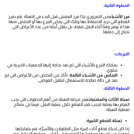
الخطوة الثانية:
فرز الأشياء
من الضروري جدًا فرز العفش قبل البدء في التعبئة. قم بفرز
القطع التي تريد الاحتفاظ بها وتلك التي يمكن التبرع بها أو التخلص منها.
هذا لا يوفر وقتًا أثناء النقل فقط، بل يقلل أيضًا من عدد الأغراض التي
تحتاج إلى حملها.
التبرعات:
يمكنك التبرع بالأشياء التي لم تعد بحاجة إليها للجمعيات الخيرية في
سلوي.
التخلص من الأشياء التالفة:
تأكد من التخلص من الأغراض التي لم
تعد في حالة صالحة للاستعمال لتقليل الفوضى.
الخطوة الثالثة:
تعبئة الأثاث والمقتنيات
تعتبر مرحلة التعبئة من أهم الخطوات التي يجب
القيام بها بعناية لتجنب تلف القطع خلال عملية النقل. فيما يلي نصائح
لعملية التعبئة:
تعبئة القطع الكبيرة:
إذا كان لديك قطع أثاث كبيرة مثل الطاولات والأسِرَّة، قم بتفكيكها
ووضع مساميرها ومكوناتها الصغيرة في أكياس محكمة الإغلاق مع