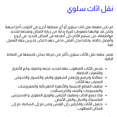
نقل اثاث سلوي
لم تكن مهمة نقل اثاث سلوي أو أي منطقة أخرى في الكويت أمرًا سهلًا
ولكن قد تواجهنا صعوبات كبيرة بداية من زيارة المكان وفحصه لتحديد
مواصفاته، حتى تسليم الأثاث إلى أصحابه في المكان الجديد، في أروع
وأفضل حالاته، ولكننا نبذل أقصى ما في جهدنا لنكن جديرين بثقة العميل
فينا.
فتمر عملية نقل الأثاث سلوي بأكثر من مرحلة يمكن تلخيصها في النقاط
التالية:
فحص الأثاث المطلوب نقله لتحديد حجمه وكميته، وكم الأضرار
والتلفيات الحاصلة.
معالجة وترميم وإصلاح الشقوق والنقر والكسور والخدوش
المصاب بها الأثاث.
تنظيف القطع الخشبية والأجهزة الكهربائية والمفروشات
والمنسوجات والنجف والكريستالات.
فك جميع الاثاث وتغليف الكراتين والورق المقوى، و الاسترتش
البلاستيك والحبال والفل الأبيض.
تحميل الأثاث والكراتين إلى الونش ومن ثم إلى الشاحنة، ثم إلى
المكان المطلوب.